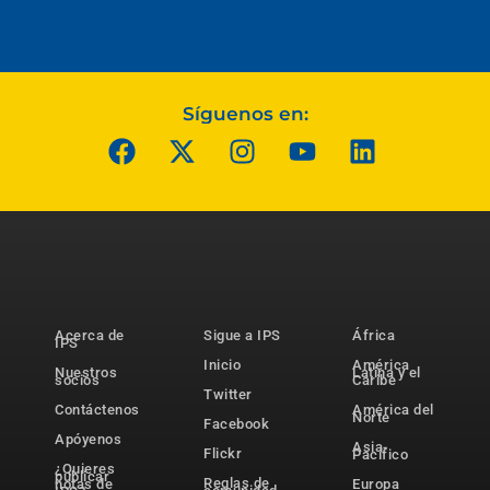
Síguenos en:
Acerca de
Sigue a IPS
África
IPS
Inicio
América
Nuestros
Latina y el
socios
Caribe
Twitter
Contáctenos
América del
Norte
Facebook
Apóyenos
Asia-
Flickr
Pacífico
¿Quieres
publicar
Reglas de
notas de
Europa