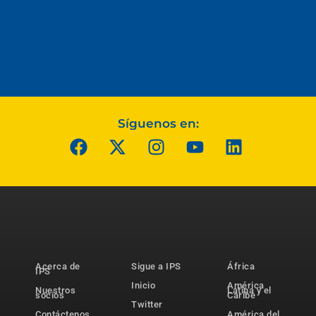
Síguenos en:
Acerca de
Sigue a IPS
África
IPS
Inicio
América
Nuestros
Latina y el
socios
Caribe
Twitter
Contáctenos
América del