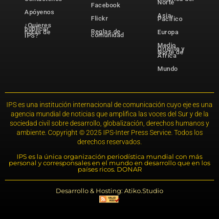
Norte
Facebook
Apóyenos
Asia-
Flickr
Pacífico
¿Quieres
publicar
Reglas de
notas de
Europa
comunidad
IPS?
Medio
Oriente y
Norte de
África
Mundo
IPS es una institución internacional de comunicación cuyo eje es una
agencia mundial de noticias que amplifica las voces del Sur y de la
sociedad civil sobre desarrollo, globalización, derechos humanos y
ambiente. Copyright © 2025 IPS-Inter Press Service. Todos los
derechos reservados.
IPS es la única organización periodística mundial con más
personal y corresponsales en el mundo en desarrollo que en los
países ricos. DONAR
Desarrollo & Hosting: Atiko.Studio