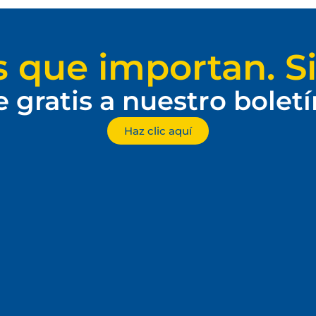
s que importan. Si
e gratis a nuestro bolet
Haz clic aquí