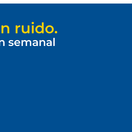
n ruido.
ín semanal