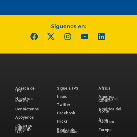
Síguenos en:
Acerca de
Sigue a IPS
África
IPS
Inicio
América
Nuestros
Latina y el
socios
Caribe
Twitter
Contáctenos
América del
Norte
Facebook
Apóyenos
Asia-
Flickr
Pacífico
¿Quieres
publicar
Reglas de
notas de
Europa
comunidad
IPS?