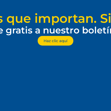
s que importan. Si
e gratis a nuestro bolet
Haz clic aquí