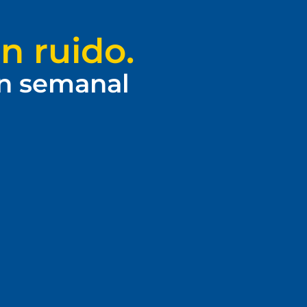
n ruido.
ín semanal