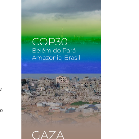
e
no
l