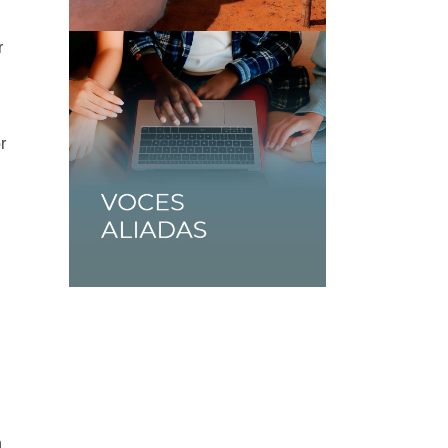
r
r
n