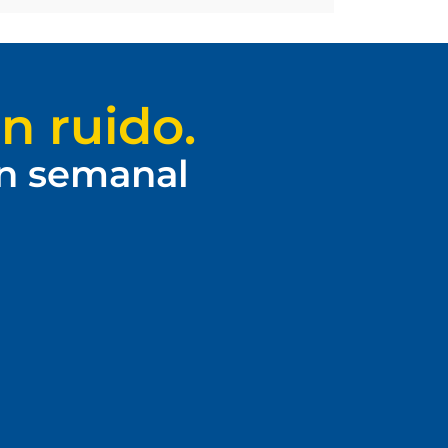
n ruido.
ín semanal