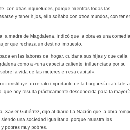
e, con otras inquietudes, porque mientras todas las
arse y tener hijos, ella soñaba con otros mundos, con tene
ta a la madre de Magdalena, indicó que la obra es una comedi
mujer que rechaza un destino impuesto.
ada en las labores del hogar, cuidar a sus hijas y que calla
agdalena como a «una cabecita caliente, influenciada por su
 sobre la vida de las mujeres en esa capital».
ro constituye un retrato importante de la burguesía cafetalera
da, que hoy resulta prácticamente desconocida para la mayorí
la, Xavier Gutiérrez, dijo al diario La Nación que la obra romp
 siendo una sociedad igualitaria, porque muestra las
s y pobres muy pobres.