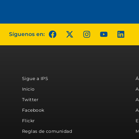
Síguenos en:
Sigue a IPS
Á
Inicio
A
Twitter
A
Facebook
A
Flickr
E
Reglas de comunidad
M