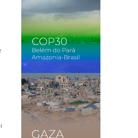
z
n
l