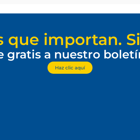
s que importan. Si
e gratis a nuestro bolet
Haz clic aquí