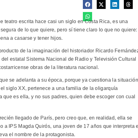
 teatro escrita hace casi un siglo en Costa Rica, es una
segura de lo que quiere, pero sí tiene claro lo que no quiere:
ena a casarse y tener hijos.
e producto de la imaginación del historiador Ricardo Fernánde
o del estatal Sistema Nacional de Radio y Televisión Cultural
costarricense obras de la literatura nacional.
que se adelanta a su época, porque ya cuestiona la situació
el siglo XX, pertenece a una familia de la oligarquía
ga que es ella, y no sus padres, quien debe escoger con cual
cién llegado de París, pero creo que, en realidad, ella se
o a IPS Magda Quirós, una joven de 17 años que interpreta e
eva el nombre de la protagonista.