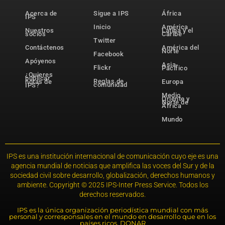
Acerca de
Sigue a IPS
África
IPS
Inicio
América
Nuestros
Latina y el
socios
Caribe
Twitter
Contáctenos
América del
Norte
Facebook
Apóyenos
Asia-
Flickr
Pacífico
¿Quieres
publicar
Reglas de
notas de
Europa
comunidad
IPS?
Medio
Oriente y
Norte de
África
Mundo
IPS es una institución internacional de comunicación cuyo eje es una
agencia mundial de noticias que amplifica las voces del Sur y de la
sociedad civil sobre desarrollo, globalización, derechos humanos y
ambiente. Copyright © 2025 IPS-Inter Press Service. Todos los
derechos reservados.
IPS es la única organización periodística mundial con más
personal y corresponsales en el mundo en desarrollo que en los
países ricos. DONAR