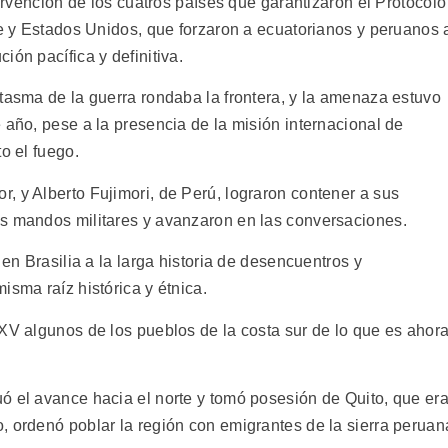
tervención de los cuatros países que garantizaron el Protocolo
le y Estados Unidos, que forzaron a ecuatorianos y peruanos 
ión pacífica y definitiva.
ntasma de la guerra rondaba la frontera, y la amenaza estuvo
 año, pese a la presencia de la misión internacional de
o el fuego.
, y Alberto Fujimori, de Perú, lograron contener a sus
os mandos militares y avanzaron en las conversaciones.
 en Brasilia a la larga historia de desencuentros y
isma raíz histórica y étnica.
 XV algunos de los pueblos de la costa sur de lo que es ahor
ó el avance hacia el norte y tomó posesión de Quito, que er
, ordenó poblar la región con emigrantes de la sierra peruan