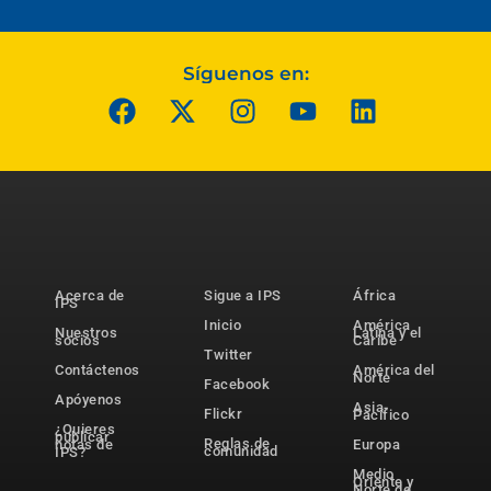
Síguenos en:
Acerca de
Sigue a IPS
África
IPS
Inicio
América
Nuestros
Latina y el
socios
Caribe
Twitter
Contáctenos
América del
Norte
Facebook
Apóyenos
Asia-
Flickr
Pacífico
¿Quieres
publicar
Reglas de
notas de
Europa
comunidad
IPS?
Medio
Oriente y
Norte de