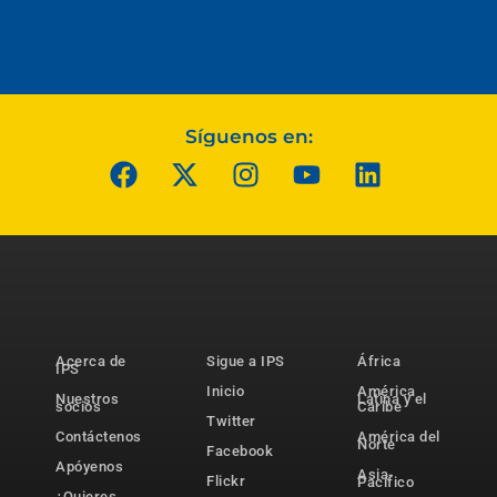
Síguenos en:
Acerca de
Sigue a IPS
África
IPS
Inicio
América
Nuestros
Latina y el
socios
Caribe
Twitter
Contáctenos
América del
Norte
Facebook
Apóyenos
Asia-
Flickr
Pacífico
¿Quieres