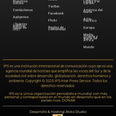
Nuestros
Latina y el
socios
Caribe
Twitter
Contáctenos
América del
Norte
Facebook
Apóyenos
Asia-
Flickr
Pacífico
¿Quieres
publicar
Reglas de
notas de
Europa
comunidad
IPS?
Medio
Oriente y
Norte de
África
Mundo
IPS es una institución internacional de comunicación cuyo eje es una
agencia mundial de noticias que amplifica las voces del Sur y de la
sociedad civil sobre desarrollo, globalización, derechos humanos y
ambiente. Copyright © 2025 IPS-Inter Press Service. Todos los
derechos reservados.
IPS es la única organización periodística mundial con más
personal y corresponsales en el mundo en desarrollo que en los
países ricos. DONAR
Desarrollo & Hosting: Atiko.Studio