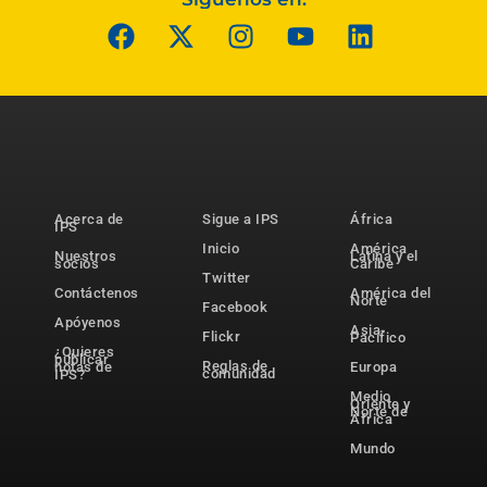
Acerca de
Sigue a IPS
África
IPS
Inicio
América
Nuestros
Latina y el
socios
Caribe
Twitter
Contáctenos
América del
Norte
Facebook
Apóyenos
Asia-
Flickr
Pacífico
¿Quieres
publicar
Reglas de
notas de
Europa
comunidad
IPS?
Medio
Oriente y
Norte de
África
Mundo