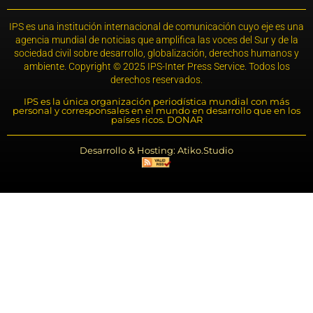
IPS es una institución internacional de comunicación cuyo eje es una
agencia mundial de noticias que amplifica las voces del Sur y de la
sociedad civil sobre desarrollo, globalización, derechos humanos y
ambiente. Copyright © 2025 IPS-Inter Press Service. Todos los
derechos reservados.
IPS es la única organización periodística mundial con más
personal y corresponsales en el mundo en desarrollo que en los
países ricos. DONAR
Desarrollo & Hosting: Atiko.Studio