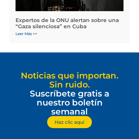
Expertos de la ONU alertan sobre una
“Gaza silenciosa” en Cuba
Leer Más >>
Noticias que importan.
Sin ruido.
Suscríbete gratis a
nuestro boletín
semanal
Haz clic aquí