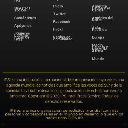
IPS
Inicio
América
Nuestros
Latina y el
socios
Caribe
Twitter
Contáctenos
América del
Norte
Facebook
Apóyenos
Asia-
Flickr
Pacífico
¿Quieres
publicar
Reglas de
notas de
Europa
comunidad
IPS?
Medio
Oriente y
Norte de
África
Mundo
IPS es una institución internacional de comunicación cuyo eje es una
agencia mundial de noticias que amplifica las voces del Sur y de la
sociedad civil sobre desarrollo, globalización, derechos humanos y
ambiente. Copyright © 2025 IPS-Inter Press Service. Todos los
derechos reservados.
IPS es la única organización periodística mundial con más
personal y corresponsales en el mundo en desarrollo que en los
países ricos. DONAR