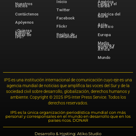
Inicio
América
Nuestros
Latina y el
socios
Caribe
Twitter
Contáctenos
América del
Norte
Facebook
Apóyenos
Asia-
Flickr
Pacífico
¿Quieres
publicar
Reglas de
notas de
Europa
comunidad
IPS?
Medio
Oriente y
Norte de
África
Mundo
IPS es una institución internacional de comunicación cuyo eje es una
agencia mundial de noticias que amplifica las voces del Sur y de la
sociedad civil sobre desarrollo, globalización, derechos humanos y
ambiente. Copyright © 2025 IPS-Inter Press Service. Todos los
derechos reservados.
IPS es la única organización periodística mundial con más
personal y corresponsales en el mundo en desarrollo que en los
países ricos. DONAR
Desarrollo & Hosting: Atiko.Studio