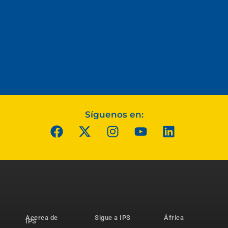
Síguenos en:
Acerca de
Sigue a IPS
África
IPS