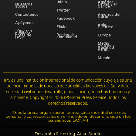
Inicio
América
Nuestros
Latina y el
socios
Caribe
Twitter
Contáctenos
América del
Norte
Facebook
Apóyenos
Asia-
Flickr
Pacífico
¿Quieres
publicar
Reglas de
notas de
Europa
comunidad
IPS?
Medio
Oriente y
Norte de
África
Mundo
IPS es una institución internacional de comunicación cuyo eje es una
agencia mundial de noticias que amplifica las voces del Sur y de la
sociedad civil sobre desarrollo, globalización, derechos humanos y
ambiente. Copyright © 2025 IPS-Inter Press Service. Todos los
derechos reservados.
IPS es la única organización periodística mundial con más
personal y corresponsales en el mundo en desarrollo que en los
países ricos. DONAR
Desarrollo & Hosting: Atiko.Studio