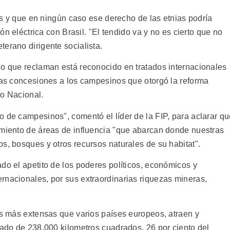
vos y que en ningún caso ese derecho de las etnias podría
ión eléctrica con Brasil. "El tendido va y no es cierto que no
erano dirigente socialista.
io que reclaman está reconocido en tratados internacionales
 las concesiones a los campesinos que otorgó la reforma
io Nacional.
o de campesinos", comentó el líder de la FIP, para aclarar q
imiento de áreas de influencia "que abarcan donde nuestras
s, bosques y otros recursos naturales de su habitat".
do el apetito de los poderes políticos, económicos y
rnacionales, por sus extraordinarias riquezas mineras,
es más extensas que varios países europeos, atraen y
tado de 238.000 kilometros cuadrados, 26 por ciento del