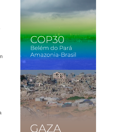
o
en
l
a