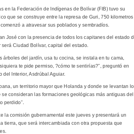
 en la Federación de Indígenas de Bolívar (FIB) tuvo su
ico que se construye entre la represa de Guri, 750 kilometros
e comenzó a atravesar sus poblados y sembradíos.
an José con la presencia de todos los capitanes del estado 
r será Ciudad Bolívar, capital del estado.
s árboles del jardín, usa tu cocina, se instala en tu cama,
iquiera te pide permiso, ?cómo te sentirías?", preguntó en
del Interior, Asdrúbal Aguiar.
ana, un territorio mayor que Holanda y donde se levantan l
e se consideran las formaciones geológicas más antiguas del
o perdido".
e la comisión gubernamental este jueves y presentará un
 la tierra, que será intercambiada con otra propuesta que
es.