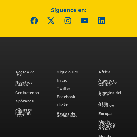
Síguenos en:
Acerca de
Sigue a IPS
África
IPS
Inicio
América
Nuestros
Latina y el
socios
Caribe
Twitter
Contáctenos
América del
Norte
Facebook
Apóyenos
Asia-
Flickr
Pacífico
¿Quieres
publicar
Reglas de
notas de
Europa
comunidad
IPS?
Medio
Oriente y
Norte de
África
Mundo