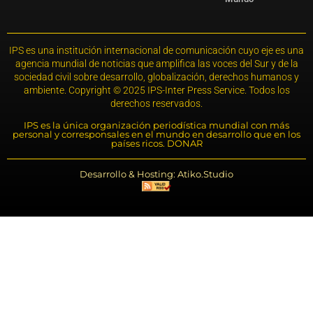
IPS es una institución internacional de comunicación cuyo eje es una
agencia mundial de noticias que amplifica las voces del Sur y de la
sociedad civil sobre desarrollo, globalización, derechos humanos y
ambiente. Copyright © 2025 IPS-Inter Press Service. Todos los
derechos reservados.
IPS es la única organización periodística mundial con más
personal y corresponsales en el mundo en desarrollo que en los
países ricos. DONAR
Desarrollo & Hosting: Atiko.Studio