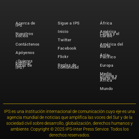
Acerca de
Sigue a IPS
África
IPS
Inicio
América
Nuestros
Latina y el
socios
Caribe
Twitter
Contáctenos
América del
Norte
Facebook
Apóyenos
Asia-
Flickr
Pacífico
¿Quieres
publicar
Reglas de
notas de
Europa
comunidad
IPS?
Medio
Oriente y
Norte de
África
Mundo
IPS es una institución internacional de comunicación cuyo eje es una
agencia mundial de noticias que amplifica las voces del Sur y de la
sociedad civil sobre desarrollo, globalización, derechos humanos y
ambiente. Copyright © 2025 IPS-Inter Press Service. Todos los
derechos reservados.