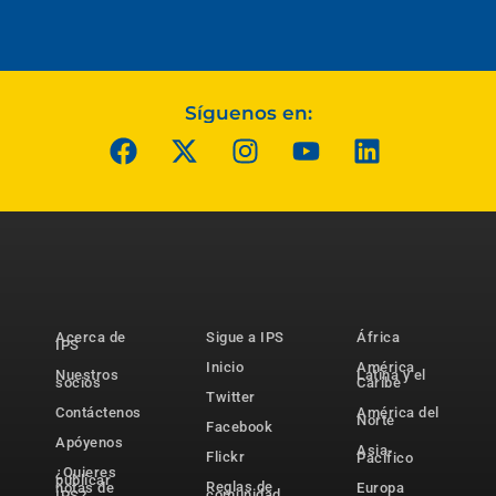
Síguenos en:
Acerca de
Sigue a IPS
África
IPS
Inicio
América
Nuestros
Latina y el
socios
Caribe
Twitter
Contáctenos
América del
Norte
Facebook
Apóyenos
Asia-
Flickr
Pacífico
¿Quieres
publicar
Reglas de
notas de
Europa
comunidad
IPS?