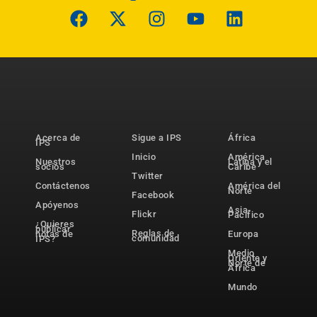
Acerca de
Sigue a IPS
África
IPS
Inicio
América
Nuestros
Latina y el
socios
Caribe
Twitter
Contáctenos
América del
Norte
Facebook
Apóyenos
Asia-
Flickr
Pacífico
¿Quieres
publicar
Reglas de
notas de
Europa
comunidad
IPS?
Medio
Oriente y
Norte de
África
Mundo