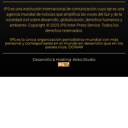
IPS es una institución internacional de comunicación cuyo eje es una
agencia mundial de noticias que amplifica las voces del Sur y de la
sociedad civil sobre desarrollo, globalización, derechos humanos y
ambiente. Copyright © 2025 IPS-Inter Press Service. Todos los
derechos reservados.
IPS es la única organización periodística mundial con más
personal y corresponsales en el mundo en desarrollo que en los
países ricos. DONAR
Desarrollo & Hosting: Atiko.Studio