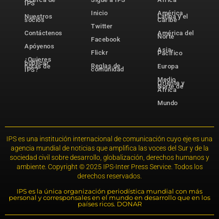
IPS
Inicio
América
Nuestros
Latina y el
socios
Caribe
Twitter
Contáctenos
América del
Norte
Facebook
Apóyenos
Asia-
Flickr
Pacífico
¿Quieres
publicar
Reglas de
notas de
Europa
comunidad
IPS?
Medio
Oriente y
Norte de
África
Mundo
IPS es una institución internacional de comunicación cuyo eje es una
agencia mundial de noticias que amplifica las voces del Sur y de la
sociedad civil sobre desarrollo, globalización, derechos humanos y
ambiente. Copyright © 2025 IPS-Inter Press Service. Todos los
derechos reservados.
IPS es la única organización periodística mundial con más
personal y corresponsales en el mundo en desarrollo que en los
países ricos. DONAR