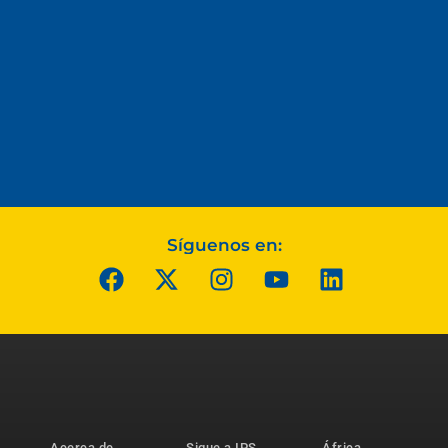
Síguenos en:
Acerca de
Sigue a IPS
África