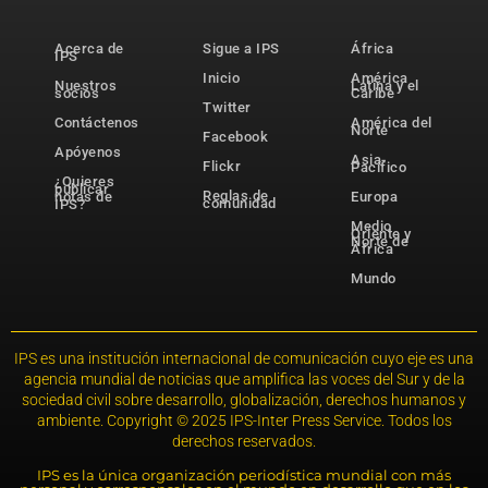
Acerca de
Sigue a IPS
África
IPS
Inicio
América
Nuestros
Latina y el
socios
Caribe
Twitter
Contáctenos
América del
Norte
Facebook
Apóyenos
Asia-
Flickr
Pacífico
¿Quieres
publicar
Reglas de
notas de
Europa
comunidad
IPS?
Medio
Oriente y
Norte de
África
Mundo
IPS es una institución internacional de comunicación cuyo eje es una
agencia mundial de noticias que amplifica las voces del Sur y de la
sociedad civil sobre desarrollo, globalización, derechos humanos y
ambiente. Copyright © 2025 IPS-Inter Press Service. Todos los
derechos reservados.
IPS es la única organización periodística mundial con más