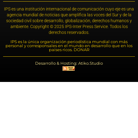
IPS es una institución internacional de comunicación cuyo eje es una
agencia mundial de noticias que amplifica las voces del Sur y de la
sociedad civil sobre desarrollo, globalización, derechos humanos y
ambiente. Copyright © 2025 IPS-Inter Press Service. Todos los
derechos reservados.
IPS es la única organización periodística mundial con más
personal y corresponsales en el mundo en desarrollo que en los
países ricos. DONAR
Desarrollo & Hosting: Atiko.Studio