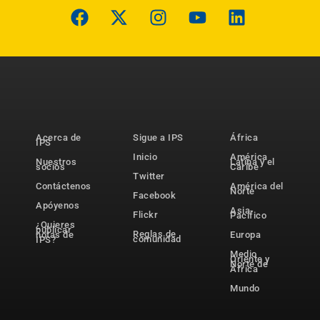
Acerca de
Sigue a IPS
África
IPS
Inicio
América
Nuestros
Latina y el
socios
Caribe
Twitter
Contáctenos
América del
Norte
Facebook
Apóyenos
Asia-
Flickr
Pacífico
¿Quieres
publicar
Reglas de
notas de
Europa
comunidad
IPS?
Medio
Oriente y
Norte de
África
Mundo