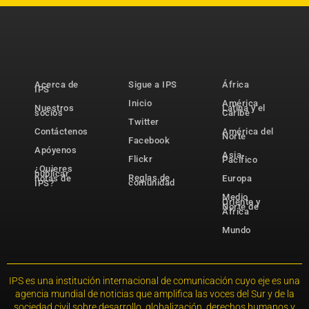
Acerca de
Sigue a IPS
África
IPS
Inicio
América
Nuestros
Latina y el
socios
Caribe
Twitter
Contáctenos
América del
Norte
Facebook
Apóyenos
Asia-
Flickr
Pacífico
¿Quieres
publicar
Reglas de
notas de
Europa
comunidad
IPS?
Medio
Oriente y
Norte de
África
Mundo
IPS es una institución internacional de comunicación cuyo eje es una
agencia mundial de noticias que amplifica las voces del Sur y de la
sociedad civil sobre desarrollo, globalización, derechos humanos y