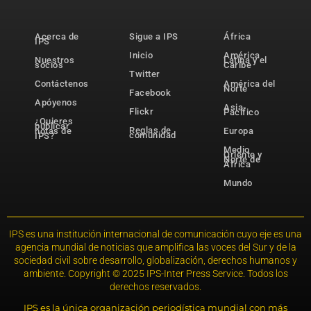
Acerca de
Sigue a IPS
África
IPS
Inicio
América
Nuestros
Latina y el
socios
Caribe
Twitter
Contáctenos
América del
Norte
Facebook
Apóyenos
Asia-
Flickr
Pacífico
¿Quieres
publicar
Reglas de
notas de
Europa
comunidad
IPS?
Medio
Oriente y
Norte de
África
Mundo
IPS es una institución internacional de comunicación cuyo eje es una
agencia mundial de noticias que amplifica las voces del Sur y de la
sociedad civil sobre desarrollo, globalización, derechos humanos y
ambiente. Copyright © 2025 IPS-Inter Press Service. Todos los
derechos reservados.
IPS es la única organización periodística mundial con más