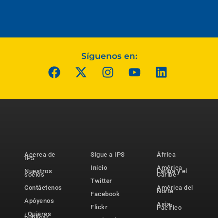
Síguenos en:
Acerca de
Sigue a IPS
África
IPS
Inicio
América
Nuestros
Latina y el
socios
Caribe
Twitter
Contáctenos
América del
Norte
Facebook
Apóyenos
Asia-
Flickr
Pacífico
¿Quieres
publicar