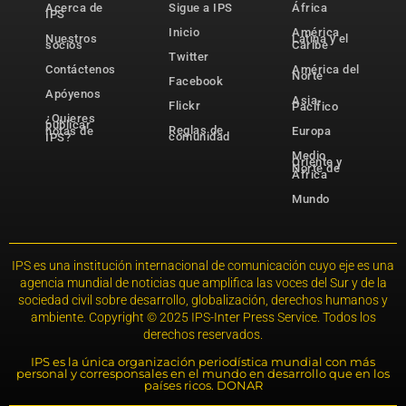
Acerca de
Sigue a IPS
África
IPS
Inicio
América
Nuestros
Latina y el
socios
Caribe
Twitter
Contáctenos
América del
Norte
Facebook
Apóyenos
Asia-
Flickr
Pacífico
¿Quieres
publicar
Reglas de
notas de
Europa
comunidad
IPS?
Medio
Oriente y
Norte de
África
Mundo
IPS es una institución internacional de comunicación cuyo eje es una
agencia mundial de noticias que amplifica las voces del Sur y de la
sociedad civil sobre desarrollo, globalización, derechos humanos y
ambiente. Copyright © 2025 IPS-Inter Press Service. Todos los
derechos reservados.
IPS es la única organización periodística mundial con más
personal y corresponsales en el mundo en desarrollo que en los
países ricos. DONAR