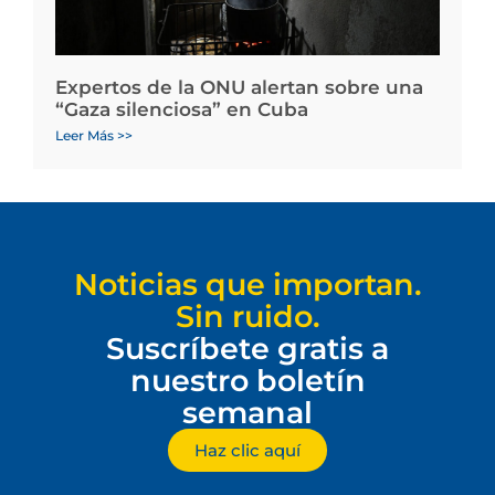
Expertos de la ONU alertan sobre una
“Gaza silenciosa” en Cuba
Leer Más >>
Noticias que importan.
Sin ruido.
Suscríbete gratis a
nuestro boletín
semanal
Haz clic aquí