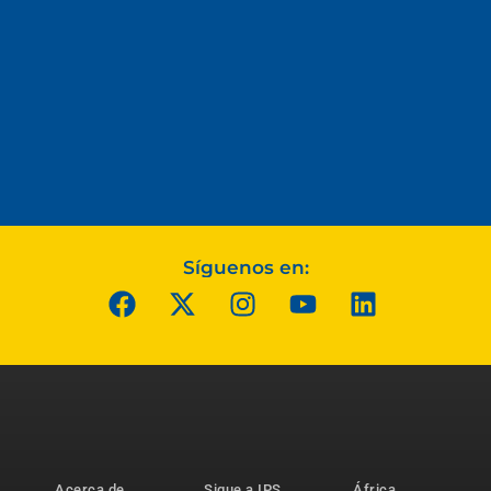
Síguenos en:
Acerca de
Sigue a IPS
África