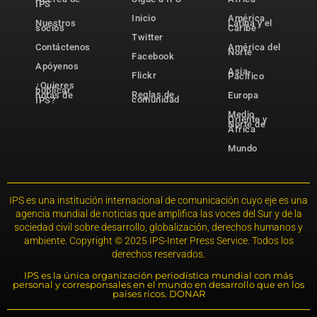
IPS
Inicio
América
Nuestros
Latina y el
socios
Caribe
Twitter
Contáctenos
América del
Norte
Facebook
Apóyenos
Asia-
Flickr
Pacífico
¿Quieres
publicar
Reglas de
notas de
Europa
comunidad
IPS?
Medio
Oriente y
Norte de
África
Mundo
IPS es una institución internacional de comunicación cuyo eje es una
agencia mundial de noticias que amplifica las voces del Sur y de la
sociedad civil sobre desarrollo, globalización, derechos humanos y
ambiente. Copyright © 2025 IPS-Inter Press Service. Todos los
derechos reservados.
IPS es la única organización periodística mundial con más
personal y corresponsales en el mundo en desarrollo que en los
países ricos. DONAR