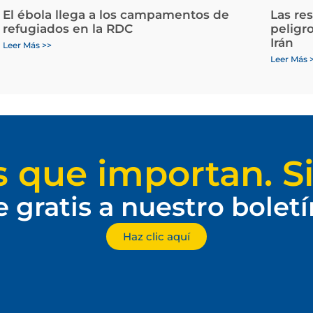
El ébola llega a los campamentos de
Las re
refugiados en la RDC
peligr
Irán
Leer Más >>
Leer Más 
s que importan. Si
e gratis a nuestro bolet
Haz clic aquí