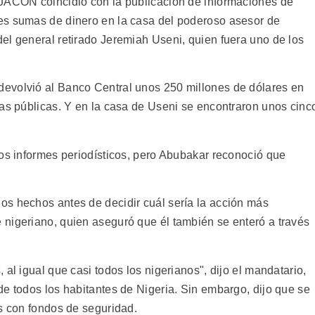
 JACON coincidió con la publicación de informaciones de
es sumas de dinero en la casa del poderoso asesor de
el general retirado Jeremiah Useni, quien fuera uno de los
evolvió al Banco Central unos 250 millones de dólares en
cas públicas. Y en la casa de Useni se encontraron unos cinc
tos informes periodísticos, pero Abubakar reconoció que
s hechos antes de decidir cuál sería la acción más
nigeriano, quien aseguró que él también se enteró a través
al igual que casi todos los nigerianos", dijo el mandatario,
de todos los habitantes de Nigeria. Sin embargo, dijo que se
as con fondos de seguridad.