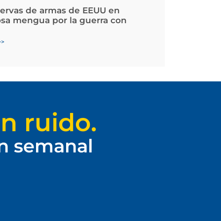
servas de armas de EEUU en
osa mengua por la guerra con
>>
n ruido.
ín semanal