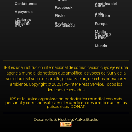
Contáctenos
América del
Norte
Facebook
Apóyenos
Asia-
Flickr
Pacífico
¿Quieres
publicar
Reglas de
notas de
Europa
comunidad
IPS?
Medio
Oriente y
Norte de
África
Mundo
IPS es una institución internacional de comunicación cuyo eje es una
agencia mundial de noticias que amplifica las voces del Sur y de la
sociedad civil sobre desarrollo, globalización, derechos humanos y
ambiente. Copyright © 2025 IPS-Inter Press Service. Todos los
derechos reservados.
IPS es la única organización periodística mundial con más
personal y corresponsales en el mundo en desarrollo que en los
países ricos. DONAR
Desarrollo & Hosting: Atiko.Studio