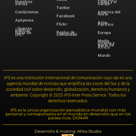
Nuestros
Latina y el
socios
Caribe
Twitter
Contáctenos
América del
Norte
Facebook
Apóyenos
Asia-
Flickr
Pacífico
¿Quieres
publicar
Reglas de
notas de
Europa
comunidad
IPS?
Medio
Oriente y
Norte de
África
Mundo
IPS es una institución internacional de comunicación cuyo eje es una
agencia mundial de noticias que amplifica las voces del Sur y de la
sociedad civil sobre desarrollo, globalización, derechos humanos y
ambiente. Copyright © 2025 IPS-Inter Press Service. Todos los
derechos reservados.
IPS es la única organización periodística mundial con más
personal y corresponsales en el mundo en desarrollo que en los
países ricos. DONAR
Desarrollo & Hosting: Atiko.Studio