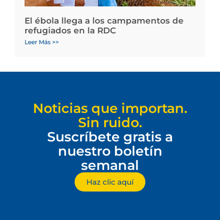
El ébola llega a los campamentos de
refugiados en la RDC
Leer Más >>
Noticias que importan.
Sin ruido.
Suscríbete gratis a
nuestro boletín
semanal
Haz clic aquí