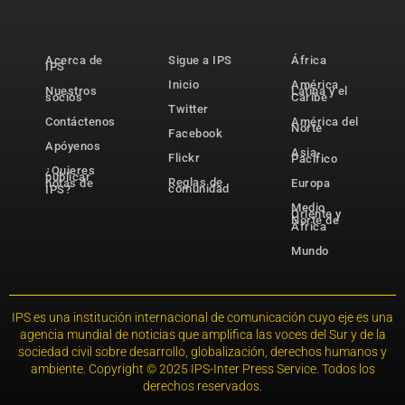
Acerca de
Sigue a IPS
África
IPS
Inicio
América
Nuestros
Latina y el
socios
Caribe
Twitter
Contáctenos
América del
Norte
Facebook
Apóyenos
Asia-
Flickr
Pacífico
¿Quieres
publicar
Reglas de
notas de
Europa
comunidad
IPS?
Medio
Oriente y
Norte de
África
Mundo
IPS es una institución internacional de comunicación cuyo eje es una
agencia mundial de noticias que amplifica las voces del Sur y de la
sociedad civil sobre desarrollo, globalización, derechos humanos y
ambiente. Copyright © 2025 IPS-Inter Press Service. Todos los
derechos reservados.