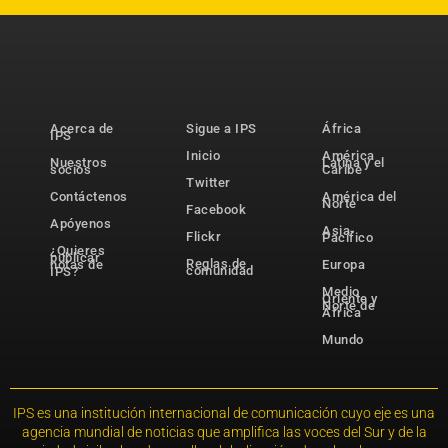
Acerca de
Sigue a IPS
África
IPS
Inicio
América
Nuestros
Latina y el
socios
Caribe
Twitter
Contáctenos
América del
Norte
Facebook
Apóyenos
Asia-
Flickr
Pacífico
¿Quieres
publicar
Reglas de
notas de
Europa
comunidad
IPS?
Medio
Oriente y
Norte de
África
Mundo
IPS es una institución internacional de comunicación cuyo eje es una
agencia mundial de noticias que amplifica las voces del Sur y de la