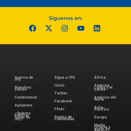
Síguenos en:
Acerca de
Sigue a IPS
África
IPS
Inicio
América
Nuestros
Latina y el
socios
Caribe
Twitter
Contáctenos
América del
Norte
Facebook
Apóyenos
Asia-
Flickr
Pacífico
¿Quieres
publicar
Reglas de
notas de
Europa
comunidad
IPS?
Medio
Oriente y
Norte de