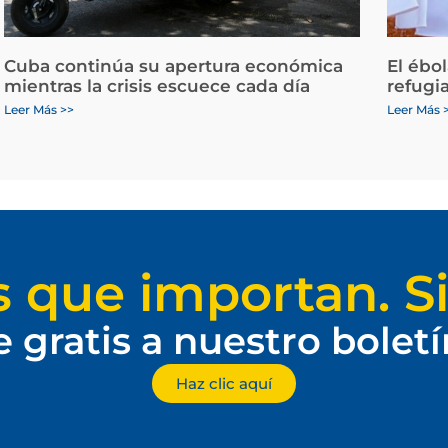
Cuba continúa su apertura económica
El ébo
mientras la crisis escuece cada día
refugi
Leer Más >>
Leer Más 
s que importan. Si
e gratis a nuestro bolet
Haz clic aquí