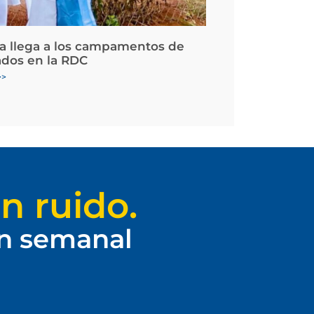
la llega a los campamentos de
ados en la RDC
>>
n ruido.
ín semanal