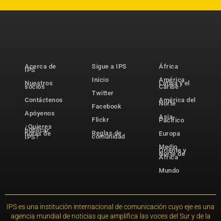
Acerca de
Sigue a IPS
África
IPS
Inicio
América
Nuestros
Latina y el
socios
Caribe
Twitter
Contáctenos
América del
Norte
Facebook
Apóyenos
Asia-
Flickr
Pacífico
¿Quieres
publicar
Reglas de
notas de
Europa
comunidad
IPS?
Medio
Oriente y
Norte de
África
Mundo
IPS es una institución internacional de comunicación cuyo eje es una
agencia mundial de noticias que amplifica las voces del Sur y de la