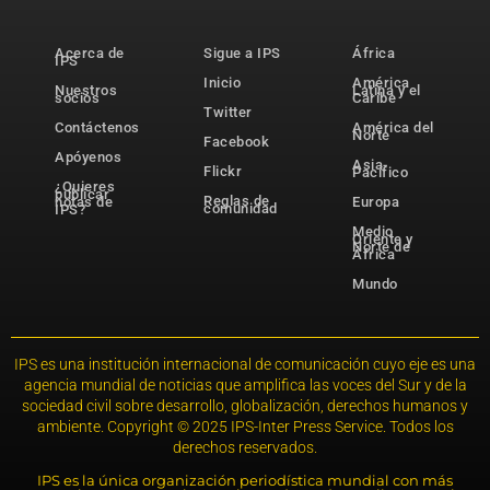
Acerca de
Sigue a IPS
África
IPS
Inicio
América
Nuestros
Latina y el
socios
Caribe
Twitter
Contáctenos
América del
Norte
Facebook
Apóyenos
Asia-
Flickr
Pacífico
¿Quieres
publicar
Reglas de
notas de
Europa
comunidad
IPS?
Medio
Oriente y
Norte de
África
Mundo
IPS es una institución internacional de comunicación cuyo eje es una
agencia mundial de noticias que amplifica las voces del Sur y de la
sociedad civil sobre desarrollo, globalización, derechos humanos y
ambiente. Copyright © 2025 IPS-Inter Press Service. Todos los
derechos reservados.
IPS es la única organización periodística mundial con más