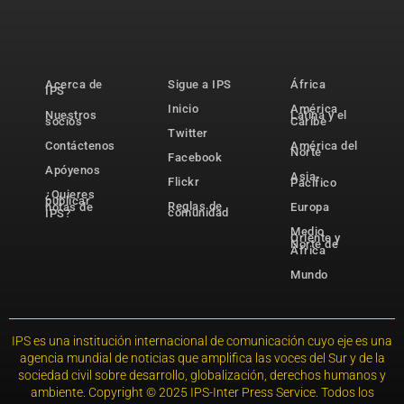
Acerca de
Sigue a IPS
África
IPS
Inicio
América
Nuestros
Latina y el
socios
Caribe
Twitter
Contáctenos
América del
Norte
Facebook
Apóyenos
Asia-
Flickr
Pacífico
¿Quieres
publicar
Reglas de
notas de
Europa
comunidad
IPS?
Medio
Oriente y
Norte de
África
Mundo
IPS es una institución internacional de comunicación cuyo eje es una
agencia mundial de noticias que amplifica las voces del Sur y de la
sociedad civil sobre desarrollo, globalización, derechos humanos y
ambiente. Copyright © 2025 IPS-Inter Press Service. Todos los