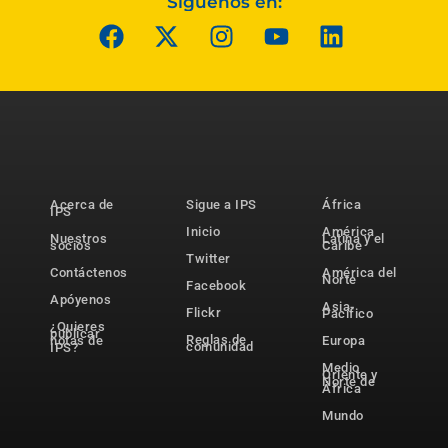
Síguenos en:
Acerca de
Sigue a IPS
África
IPS
Inicio
América
Nuestros
Latina y el
socios
Caribe
Twitter
Contáctenos
América del
Norte
Facebook
Apóyenos
Asia-
Flickr
Pacífico
¿Quieres
publicar
Reglas de
notas de
Europa
comunidad
IPS?
Medio
Oriente y
Norte de
África
Mundo