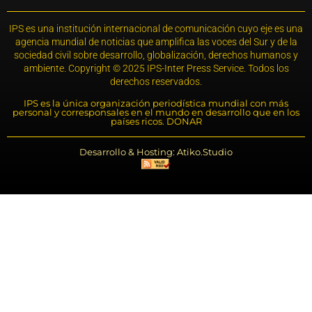
IPS es una institución internacional de comunicación cuyo eje es una
agencia mundial de noticias que amplifica las voces del Sur y de la
sociedad civil sobre desarrollo, globalización, derechos humanos y
ambiente. Copyright © 2025 IPS-Inter Press Service. Todos los
derechos reservados.
IPS es la única organización periodística mundial con más
personal y corresponsales en el mundo en desarrollo que en los
países ricos. DONAR
Desarrollo & Hosting: Atiko.Studio