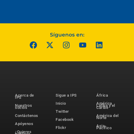
Síguenos en:
Acerca de
Sigue a IPS
África
IPS
Inicio
América
Nuestros
Latina y el
socios
Caribe
Twitter
Contáctenos
América del
Norte
Facebook
Apóyenos
Asia-
Flickr
Pacífico
¿Quieres
publicar