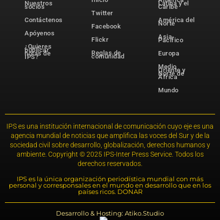
Nuestros
Latina y el
socios
Caribe
Twitter
Contáctenos
América del
Norte
Facebook
Apóyenos
Asia-
Flickr
Pacífico
¿Quieres
publicar
Reglas de
notas de
Europa
comunidad
IPS?
Medio
Oriente y
Norte de
África
Mundo
IPS es una institución internacional de comunicación cuyo eje es una
agencia mundial de noticias que amplifica las voces del Sur y de la
sociedad civil sobre desarrollo, globalización, derechos humanos y
ambiente. Copyright © 2025 IPS-Inter Press Service. Todos los
derechos reservados.
IPS es la única organización periodística mundial con más
personal y corresponsales en el mundo en desarrollo que en los
países ricos. DONAR
Desarrollo & Hosting: Atiko.Studio