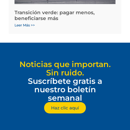
Transición verde: pagar menos,
beneficiarse más
Leer Más >>
Noticias que importan.
Sin ruido.
Suscríbete gratis a
nuestro boletín
semanal
Haz clic aquí