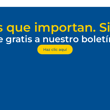
s que importan. Si
e gratis a nuestro bolet
Haz clic aquí