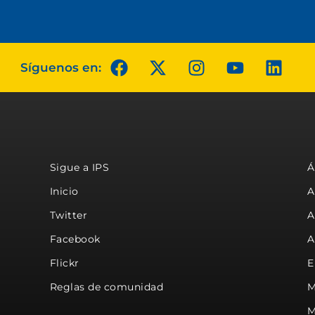
Síguenos en:
Sigue a IPS
Á
Inicio
A
Twitter
A
Facebook
A
Flickr
E
Reglas de comunidad
M
M