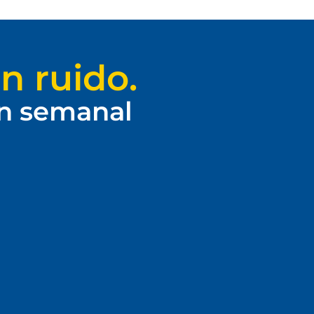
n ruido.
ín semanal