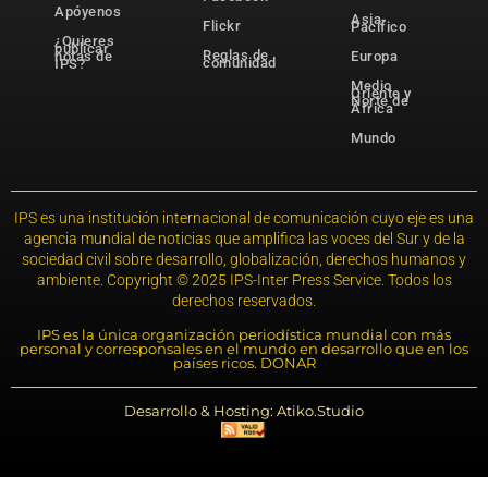
Apóyenos
Asia-
Flickr
Pacífico
¿Quieres
publicar
Reglas de
notas de
Europa
comunidad
IPS?
Medio
Oriente y
Norte de
África
Mundo
IPS es una institución internacional de comunicación cuyo eje es una
agencia mundial de noticias que amplifica las voces del Sur y de la
sociedad civil sobre desarrollo, globalización, derechos humanos y
ambiente. Copyright © 2025 IPS-Inter Press Service. Todos los
derechos reservados.
IPS es la única organización periodística mundial con más
personal y corresponsales en el mundo en desarrollo que en los
países ricos. DONAR
Desarrollo & Hosting: Atiko.Studio