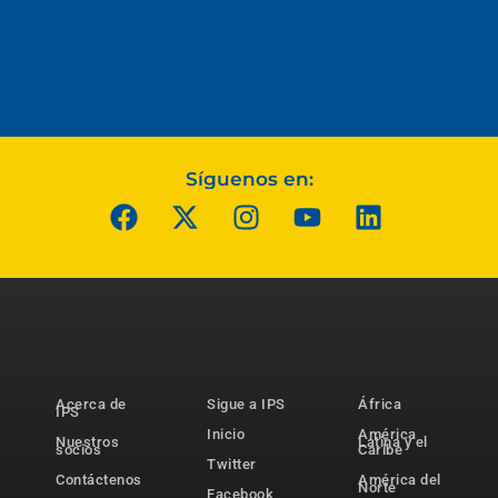
Síguenos en:
Acerca de
Sigue a IPS
África
IPS
Inicio
América
Nuestros
Latina y el
socios
Caribe
Twitter
Contáctenos
América del
Norte
Facebook