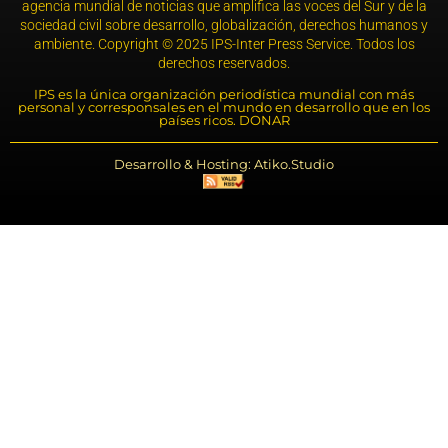
agencia mundial de noticias que amplifica las voces del Sur y de la
sociedad civil sobre desarrollo, globalización, derechos humanos y
ambiente. Copyright © 2025 IPS-Inter Press Service. Todos los
derechos reservados.
IPS es la única organización periodística mundial con más
personal y corresponsales en el mundo en desarrollo que en los
países ricos. DONAR
Desarrollo & Hosting: Atiko.Studio