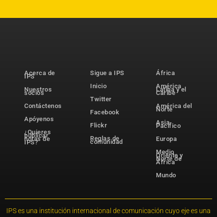
Acerca de
Sigue a IPS
África
IPS
Inicio
América
Nuestros
Latina y el
socios
Caribe
Twitter
Contáctenos
América del
Norte
Facebook
Apóyenos
Asia-
Flickr
Pacífico
¿Quieres
publicar
Reglas de
notas de
Europa
comunidad
IPS?
Medio
Oriente y
Norte de
África
Mundo
IPS es una institución internacional de comunicación cuyo eje es una