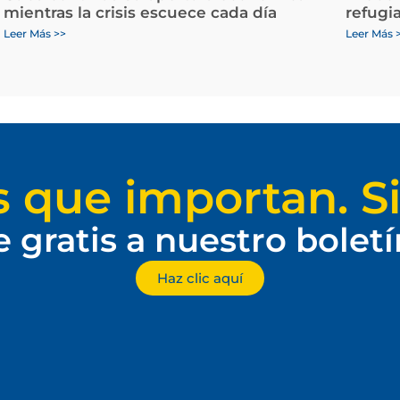
mientras la crisis escuece cada día
refugi
Leer Más >>
Leer Más 
s que importan. Si
e gratis a nuestro bolet
Haz clic aquí