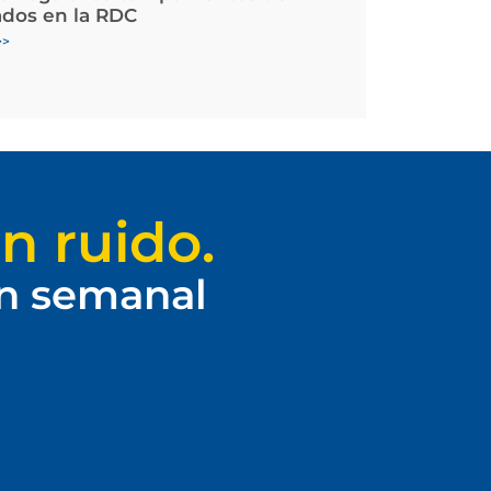
ados en la RDC
>>
n ruido.
ín semanal