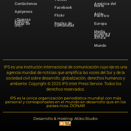
Contáctenos
América del
Norte
Facebook
Apóyenos
Asia-
Flickr
Pacífico
¿Quieres
publicar
Reglas de
notas de
Europa
comunidad
IPS?
Medio
Oriente y
Norte de
África
Mundo
IPS es una institución internacional de comunicación cuyo eje es una
agencia mundial de noticias que amplifica las voces del Sur y de la
sociedad civil sobre desarrollo, globalización, derechos humanos y
ambiente. Copyright © 2025 IPS-Inter Press Service. Todos los
derechos reservados.
IPS es la única organización periodística mundial con más
personal y corresponsales en el mundo en desarrollo que en los
países ricos. DONAR
Desarrollo & Hosting: Atiko.Studio