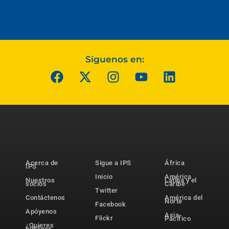
Síguenos en:
Acerca de
Sigue a IPS
África
IPS
Inicio
América
Nuestros
Latina y el
socios
Caribe
Twitter
Contáctenos
América del
Norte
Facebook
Apóyenos
Asia-
Flickr
Pacífico
¿Quieres
publicar