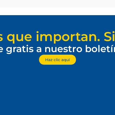
s que importan. Si
e gratis a nuestro bolet
Haz clic aquí