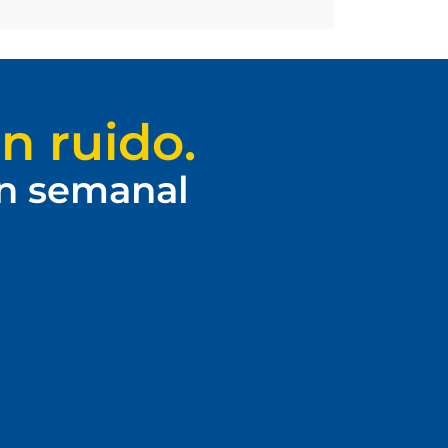
n ruido.
ín semanal