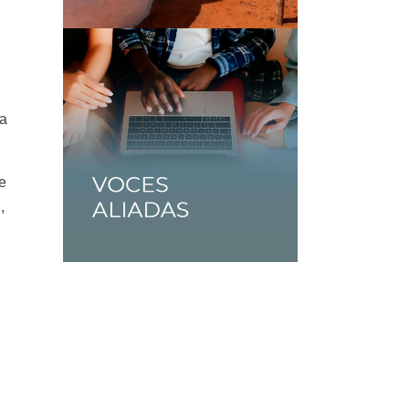
 a
e
,