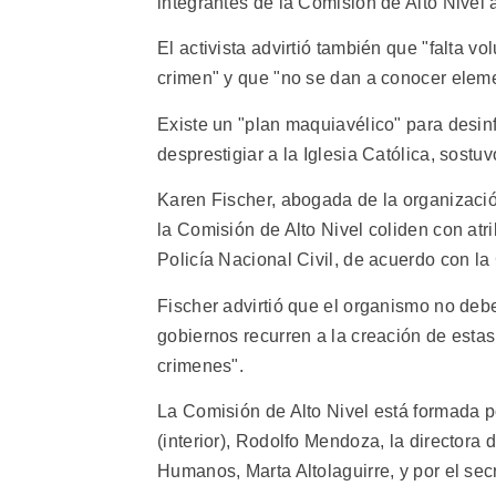
integrantes de la Comisión de Alto Nivel a
El activista advirtió también que "falta vo
crimen" y que "no se dan a conocer eleme
Existe un "plan maquiavélico" para desinf
desprestigiar a la Iglesia Católica, sostuv
Karen Fischer, abogada de la organizació
la Comisión de Alto Nivel coliden con atr
Policía Nacional Civil, de acuerdo con la
Fischer advirtió que el organismo no deber
gobiernos recurren a la creación de esta
crimenes".
La Comisión de Alto Nivel está formada po
(interior), Rodolfo Mendoza, la director
Humanos, Marta Altolaguirre, y por el sec