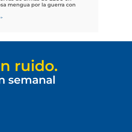
osa mengua por la guerra con
>>
n ruido.
ín semanal