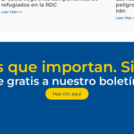
refugiados en la RDC
peligr
Irán
Leer Más >>
Leer Más 
s que importan. Si
e gratis a nuestro bolet
Haz clic aquí